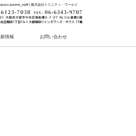
aruco purene_staff | 株式会社トリニティ・ワールド
最新情報
お問い合わせ
ハイパースキン脱毛
業務用脱毛機体験会および
資料請求・無料体験デモ・
体験説明会・お申し込み窓口
ハイパースキンカレン体験会
フランチャイズ開業セミナー
個別相談のご予約