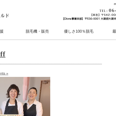
m
援
脱毛機・販売
優しさ100％脱毛
ランチャイズ募集
ハイパースキン「KAREN」
ＪＥＰＡ認定機器「Delight」
メンズ脱毛も対応
（カレン）
ff
（ディライト）
VERTEX（ウェルテクス）
nts »