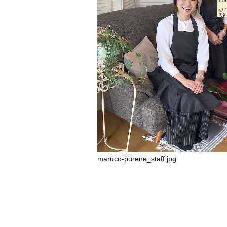
maruco-purene_staff.jpg