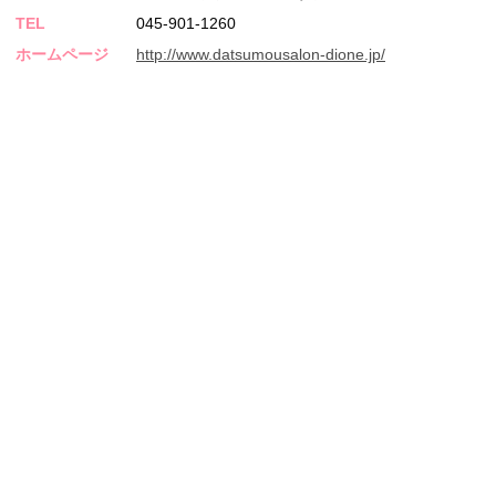
TEL
045-901-1260
ホームページ
http://www.datsumousalon-dione.jp/