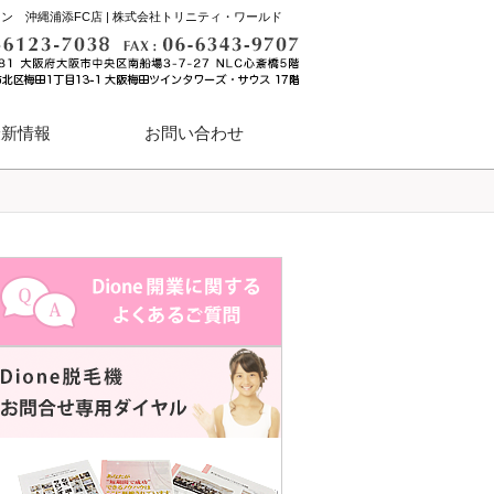
ン 沖縄浦添FC店 | 株式会社トリニティ・ワールド
最新情報
お問い合わせ
ハイパースキン脱毛
業務用脱毛機体験会および
資料請求・無料体験デモ・
体験説明会・お申し込み窓口
ハイパースキンカレン体験会
フランチャイズ開業セミナー
個別相談のご予約