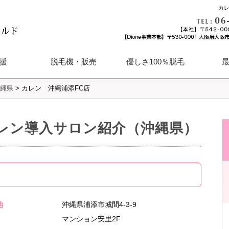
カレ
援
脱毛機・販売
優しさ100％脱毛
縄県
>
カレン 沖縄浦添FC店
ランチャイズ募集
ハイパースキン「KAREN」
ＪＥＰＡ認定機器「Delight」
メンズ脱毛も対応
（カレン）
（ディライト）
VERTEX（ウェルテクス）
レン導入サロン紹介（沖縄県）
地
沖縄県浦添市城間4-3-9
マンション安里2F