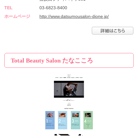
TEL
03-6823-8400
ホームページ
http://www.datsumousalon-dione.jp/
Total Beauty Salon たなこころ