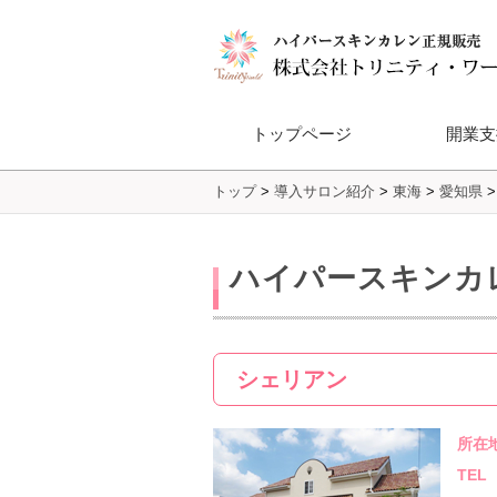
トップページ
開業支
トップ
>
導入サロン紹介
>
東海
>
愛知県
Dione®フ
ハイパースキンカ
シェリアン
所在
TEL