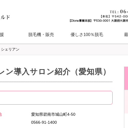
援
脱毛機・販売
優しさ100％脱毛
>
シェリアン
ランチャイズ募集
ハイパースキン「KAREN」
ＪＥＰＡ認定機器「Delight」
メンズ脱毛も対応
（カレン）
（ディライト）
VERTEX（ウェルテクス）
レン導入サロン紹介（愛知県）
地
愛知県碧南市城山町4-50
0566-91-1400