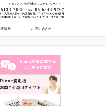
シェリアン | 株式会社トリニティ・ワールド
最新情報
お問い合わせ
ハイパースキン脱毛
業務用脱毛機体験会および
資料請求・無料体験デモ・
体験説明会・お申し込み窓口
ハイパースキンカレン体験会
フランチャイズ開業セミナー
個別相談のご予約