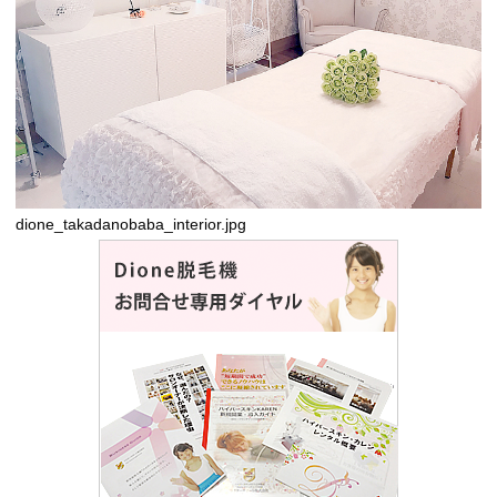
dione_takadanobaba_interior.jpg