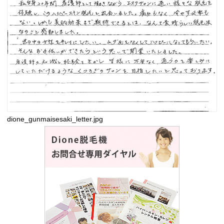
dione_gunmaisesaki_letter.jpg