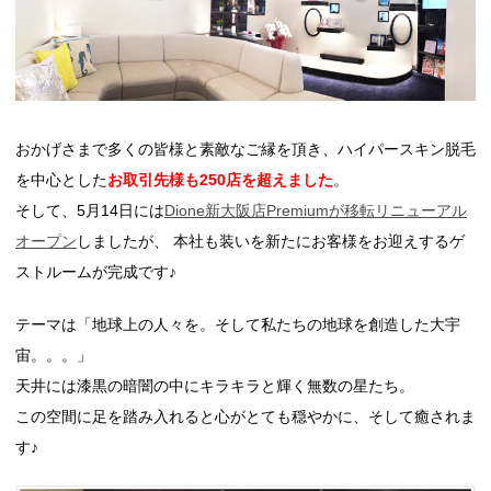
おかげさまで多くの皆様と素敵なご縁を頂き、ハイパースキン脱毛
を中心とした
お取引先様も250店を超えました
。
そして、5月14日には
Dione新大阪店Premiumが移転リニューアル
オープン
しましたが、 本社も装いを新たにお客様をお迎えするゲ
ストルームが完成です♪
テーマは「地球上の人々を。そして私たちの地球を創造した大宇
宙。。。」
天井には漆黒の暗闇の中にキラキラと輝く無数の星たち。
この空間に足を踏み入れると心がとても穏やかに、そして癒されま
す♪