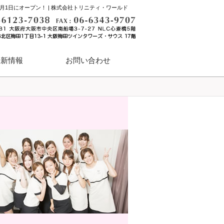
4月1日にオープン！ | 株式会社トリニティ・ワールド
最新情報
お問い合わせ
ハイパースキン脱毛
業務用脱毛機体験会および
資料請求・無料体験デモ・
体験説明会・お申し込み窓口
ハイパースキンカレン体験会
フランチャイズ開業セミナー
個別相談のご予約