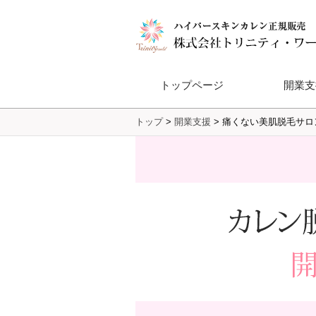
トップページ
開業支
トップ
>
開業支援
>
痛くない美肌脱毛サロン
Dione®フ