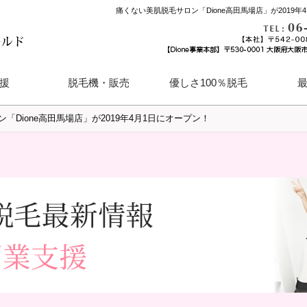
痛くない美肌脱毛サロン「Dione高田馬場店」が2019年
援
脱毛機・販売
優しさ100％脱毛
「Dione高田馬場店」が2019年4月1日にオープン！
ランチャイズ募集
ハイパースキン「KAREN」
ＪＥＰＡ認定機器「Delight」
メンズ脱毛も対応
（カレン）
（ディライト）
VERTEX（ウェルテクス）