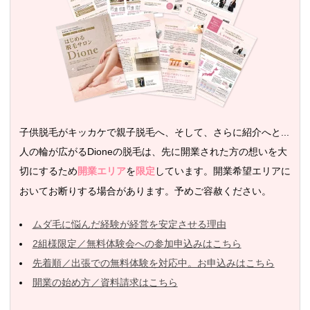
子供脱毛がキッカケで親子脱毛へ、そして、さらに紹介へと...
人の輪が広がるDioneの脱毛は、先に開業された方の想いを大
切にするため
を
しています。開業希望エリアに
開業エリア
限定
おいてお断りする場合があります。予めご容赦ください。
ムダ毛に悩んだ経験が経営を安定させる理由
2組様限定／無料体験会への参加申込みはこちら
先着順／出張での無料体験を対応中。お申込みはこちら
開業の始め方／資料請求はこちら